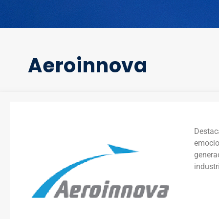
Aeroinnova
Destaca
emocion
generac
indust